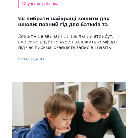
Обучение ребенка
Як вибрати найкращі зошити для
школи: повний гід для батьків та
учнів
Зошит – це звичайний шкільний атрибут,
але саме від його якості залежить комфорт
під час письма, охайність записів і навіть
ставлення до навчання
ЧИТАТЬ ДАЛЕЕ