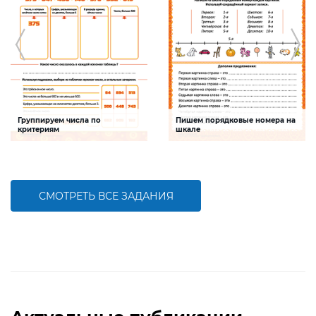
Группируем числа по
Пишем порядковые номера на
критериям
шкале
Задание будет способствовать
Задание будет способствовать
формированию математической
развитию математической и речевой
компетентности, обобщению
компетентностей детей,
знаний о составе трехзначных чисел
совершенствованию умения
работать с числами первого десятка
СМОТРЕТЬ ВСЕ ЗАДАНИЯ
БОЛЬШЕ
БОЛЬШЕ