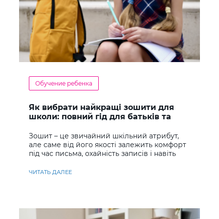
Обучение ребенка
Як вибрати найкращі зошити для
школи: повний гід для батьків та
учнів
Зошит – це звичайний шкільний атрибут,
але саме від його якості залежить комфорт
під час письма, охайність записів і навіть
ставлення до навчання
ЧИТАТЬ ДАЛЕЕ