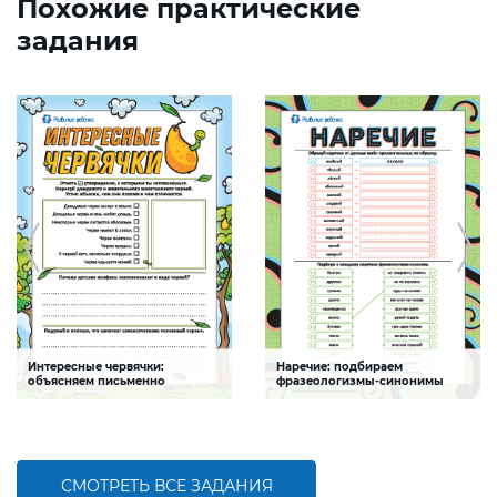
Похожие практические
задания
Интересные червячки:
Наречие: подбираем
объясняем письменно
фразеологизмы-синонимы
Задание будет способствовать
Задание будет способствовать
формированию естественнонаучной
формированию речевой
и речевой компетентности ребенка
компетентности детей
СМОТРЕТЬ ВСЕ ЗАДАНИЯ