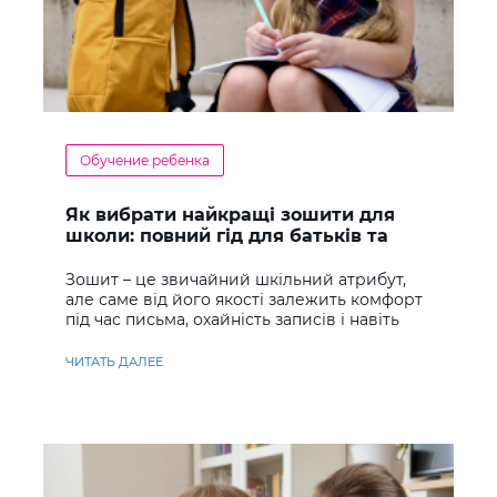
Обучение ребенка
Як вибрати найкращі зошити для
школи: повний гід для батьків та
учнів
Зошит – це звичайний шкільний атрибут,
але саме від його якості залежить комфорт
під час письма, охайність записів і навіть
ставлення до навчання
ЧИТАТЬ ДАЛЕЕ