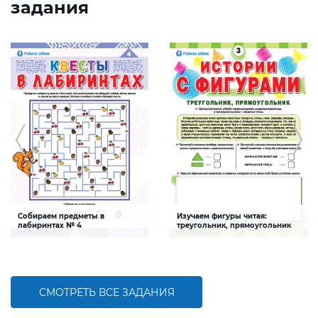
задания
Собираем предметы в
Изучаем фигуры читая:
лабиринтах № 4
треугольник, прямоугольник
Задание, которое поможет ребенку
Задание, которое поможет ребенку
развить зрительно-моторную
закрепить знания о геометрических
координацию и навыки
фигурах (треугольнике и
последовательного счета в
прямоугольнике), развить навыки
пределах 20
чтения и последовательного счета
СМОТРЕТЬ ВСЕ ЗАДАНИЯ
БОЛЬШЕ
БОЛЬШЕ