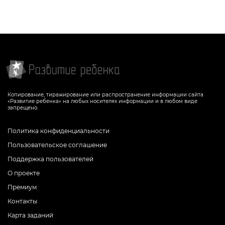
Копирование, тиражирование или распространение информации сайта
«Развитие ребенка» на любых носителях информации и в любом виде
запрещено.
Политика конфиденциальности
Пользовательское соглашение
Поддержка пользователей
О проекте
Премиум
Контакты
Карта заданий