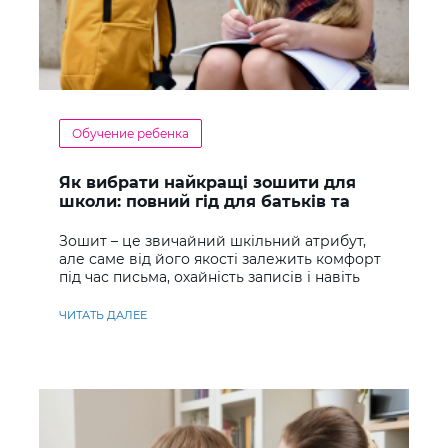
Обучение ребенка
Як вибрати найкращі зошити для
школи: повний гід для батьків та
учнів
Зошит – це звичайний шкільний атрибут,
але саме від його якості залежить комфорт
під час письма, охайність записів і навіть
ставлення до навчання
ЧИТАТЬ ДАЛЕЕ