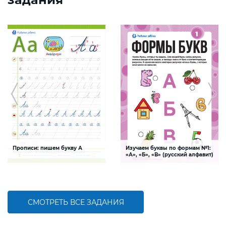
Прописи: пишем букву А
Изучаем буквы по формам №1:
«А», «Б», «В» (русский алфавит)
Задание будет способствовать
Задание поможет ребенку изучить
формированию графо-моторных
буквы «А», «Б», «В» русского алфавита,
навыков написания буквы А
тренируя при этом произвольное
внимание, зрительное восприятие,
навыки письма
СМОТРЕТЬ ВСЕ ЗАДАНИЯ
БОЛЬШЕ
БОЛЬШЕ