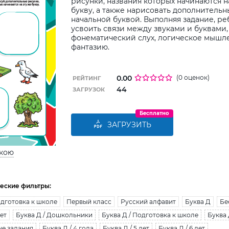
рисунки, названия которых начинаются 
букву, а также нарисовать дополнительн
начальной буквой. Выполняя задание, р
усвоить связи между звуками и буквами,
фонематический слух, логическое мышл
фантазию.
0.00
(0 оценок)
РЕЙТИНГ
44
ЗАГРУЗОК
Бесплатно
ЗАГРУЗИТЬ
ькою
еские фильтры:
дготовка к школе
Первый класс
Русский алфавит
Буква Д
Бе
лет
Буква Д / Дошкольники
Буква Д / Подготовка к школе
Буква 
ые задания
Буква Д / 4 года
Буква Д / 5 лет
Буква Д / 6 лет