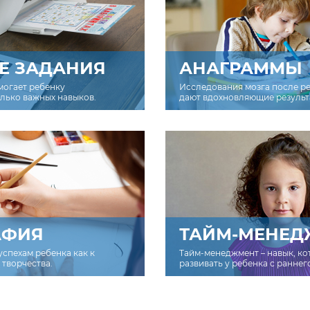
Е ЗАДАНИЯ
АНАГРАММЫ
могает ребенку
Исследования мозга после р
олько важных навыков.
дают вдохновляющие результ
АФИЯ
ТАЙМ-МЕНЕД
успехам ребенка как к
Тайм-менеджмент – навык, к
творчества.
развивать у ребенка с раннег