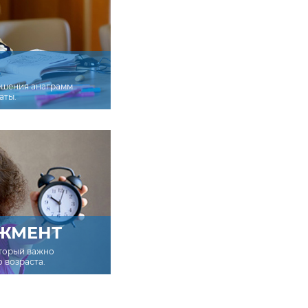
ешения анаграмм
аты.
ЖМЕНТ
оторый важно
о возраста.