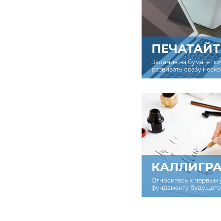
ПЕЧАТАЙТ
Задание на бумаге по
развивать сразу неск
КАЛЛИГР
Относитесь к первым 
фундаменту будущего 