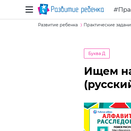
Пра
Развитие ребенка
Практические задани
Буква Д
Ищем на
(русски