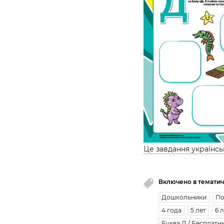
Це завдання українс
Включено в тематич
Дошкольники
По
4 года
5 лет
6 
Буква Д / Бесплатн