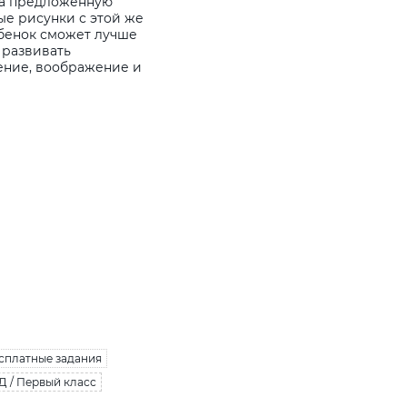
на предложенную
ые рисунки с этой же
ебенок сможет лучше
 развивать
ение, воображение и
сплатные задания
Д / Первый класс