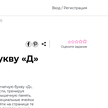
Вход
/
Регистрация
т)
Оцените задание
укву «Д»
чатную букву «Д»,
сти, тренируя
мышечную память.
пециальные ячейки
йти на странице те