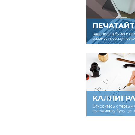
ПЕЧАТАЙТ
Задание на бумаге по
развивать сразу неск
КАЛЛИГР
Относитесь к первым 
фундаменту будущего 