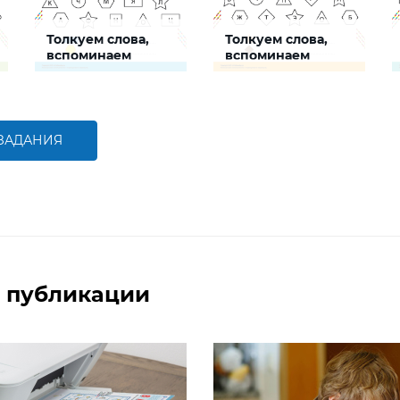
Толкуем слова,
Толкуем слова,
вспоминаем
вспоминаем
фигуры № 2
фигуры № 3
Задание поможет ребенку
Задание поможет ребенку
развить речевую
развить речевую
компетенцию, повторить
компетенцию, повторить
информацию о
информацию о
геометрических фигурах
геометрических фигурах
 ЗАДАНИЯ
БОЛЬШЕ
БОЛЬШЕ
 публикации