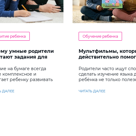
витие ребенка
Обучение ребенка
ему умные родители
Мультфильмы, котор
тают задания для
действительно помо
енка
детям учить английс
ие на бумаге всегда
Родители часто ищут сп
е комплексное и
сделать изучение языка 
гает ребенку развивать
ребёнка не только полез
у несколько важных
но и увлекательным
ков
Ь ДАЛЕЕ
ЧИТАТЬ ДАЛЕЕ