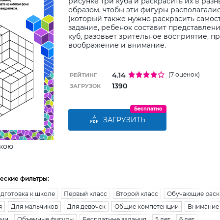
рисунке три куба и раскрасить их в разн
образом, чтобы эти фигуры располагали
(который также нужно раскрасить самос
задание, ребенок составит представлени
куб, разовьет зрительное восприятие, п
воображение и внимание.
4.14
(7 оценок)
РЕЙТИНГ
1390
ЗАГРУЗОК
Бесплатно
ЗАГРУЗИТЬ
ькою
еские фильтры:
дготовка к школе
Первый класс
Второй класс
Обучающие раск
я
Для мальчиков
Для девочек
Общие компетенции
Внимание
ами
Объемные фигуры
Бесплатные задания
5 лет
6 лет