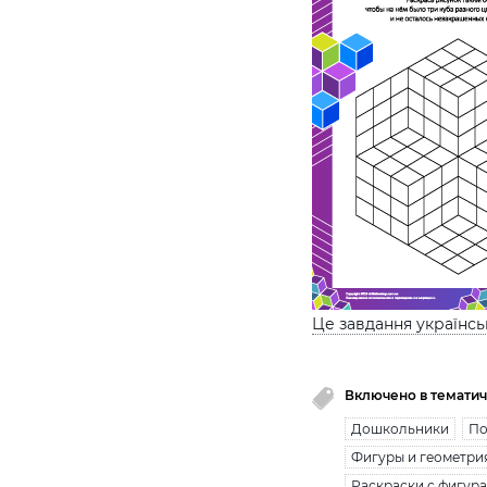
Це завдання українс
Включено в тематич
Дошкольники
По
Фигуры и геометри
Раскраски с фигур