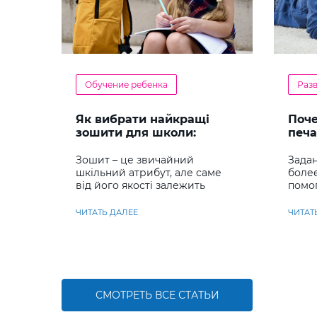
Обучение ребенка
Раз
Як вибрати найкращі
Поч
зошити для школи:
печа
повний гід для батьків та
реб
учнів
Зошит – це звичайний
Задан
шкільний атрибут, але саме
боле
від його якості залежить
помо
комфорт під час письма,
сраз
охайність записів і навіть
навы
ЧИТАТЬ ДАЛЕЕ
ЧИТАТ
ставлення до навчання
СМОТРЕТЬ ВСЕ СТАТЬИ