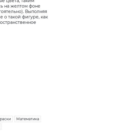
ые цвета, таким
сь на желтом фоне
тоятельно). Выполняя
е о такой фигуре, как
ространственное
раски
Математика