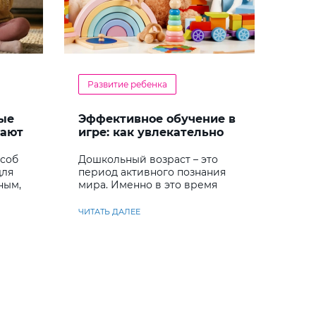
Развитие ребенка
ые
Эффективное обучение в
гают
игре: как увлекательно
кий
развивать логику у
дошкольников
особ
Дошкольный возраст – это
для
период активного познания
ным,
мира. Именно в это время
ребенок учится
анализировать и находить
ЧИТАТЬ ДАЛЕЕ
решения