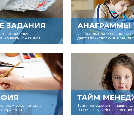
Е ЗАДАНИЯ
АНАГРАММЫ
могает ребенку
Исследования мозга после р
олько важных навыков.
дают вдохновляющие результ
АФИЯ
ТАЙМ-МЕНЕД
успехам ребенка как к
Тайм-менеджмент – навык, к
творчества.
развивать у ребенка с раннег