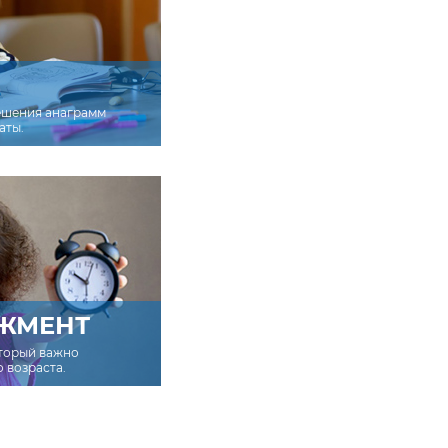
ешения анаграмм
аты.
ЖМЕНТ
оторый важно
о возраста.