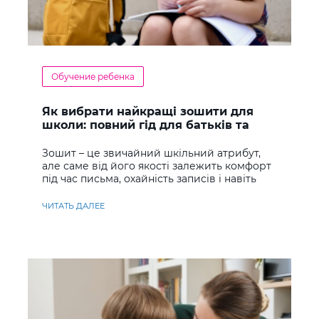
Обучение ребенка
Як вибрати найкращі зошити для
школи: повний гід для батьків та
учнів
Зошит – це звичайний шкільний атрибут,
але саме від його якості залежить комфорт
під час письма, охайність записів і навіть
ставлення до навчання
ЧИТАТЬ ДАЛЕЕ