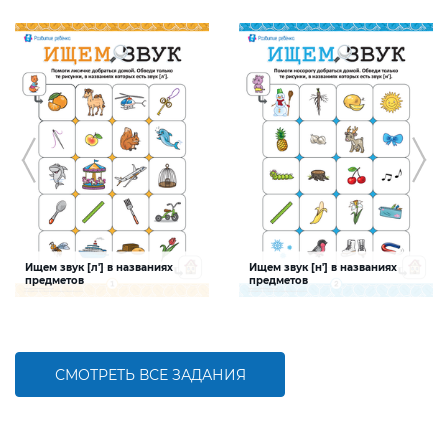
Ищем звук [л'] в названиях
Ищем звук [н'] в названиях
предметов
предметов
Задание будет способствовать
Задание будет способствовать
формированию речевой
формированию речевой
компетентности ребенка, развитию
компетентности ребенка, развитию
фонематического слуха
фонематического слуха
СМОТРЕТЬ ВСЕ ЗАДАНИЯ
БОЛЬШЕ
БОЛЬШЕ