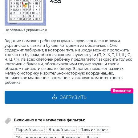
455
Це завдання українською
Задание поможет ребенку выучить глухие согласные звуки
украинского языка и буквы, которыми их обозначают. Оно
содержит лабиринт, в котором путь к выходу можно проложить
только по буквам, обозначающим глухие звуки (П, Х, К, Т, Ш, Щ, С,
Ч, Ц, Ф). Из всех клеточек ребенку предлагается закрасить только
клеточки с буквами, обозначающими глухие звуки, и таким
образом привести ежика к яблоку. Задание поможет развить
мелкую моторику и зрительно-моторную координацию,
логическое мышление, внимание, языковую компетентность
ребенка.
Бесплатно
ЗАГРУЗИТЬ
Включено в тематические фильтры:
Первый класс
Второй класс
Язык и чтение
Общие компетенции
Внимание
Звуки