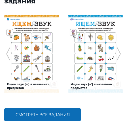
задания
Ищем звук [л'] в названиях
Ищем звук [н'] в названиях
предметов
предметов
Задание будет способствовать
Задание будет способствовать
формированию речевой
формированию речевой
компетентности ребенка, развитию
компетентности ребенка, развитию
фонематического слуха
фонематического слуха
СМОТРЕТЬ ВСЕ ЗАДАНИЯ
БОЛЬШЕ
БОЛЬШЕ