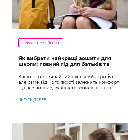
Обучение ребенка
Як вибрати найкращі зошити для
школи: повний гід для батьків та
учнів
Зошит – це звичайний шкільний атрибут,
але саме від його якості залежить комфорт
під час письма, охайність записів і навіть
ставлення до навчання
ЧИТАТЬ ДАЛЕЕ