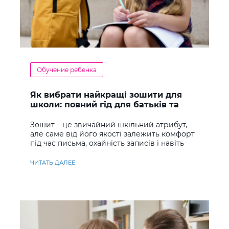
Обучение ребенка
Як вибрати найкращі зошити для
школи: повний гід для батьків та
учнів
Зошит – це звичайний шкільний атрибут,
але саме від його якості залежить комфорт
під час письма, охайність записів і навіть
ставлення до навчання
ЧИТАТЬ ДАЛЕЕ