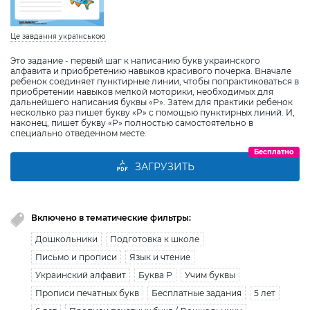
Це завдання українською
Это задание - первый шаг к написанию букв украинского
алфавита и приобретению навыков красивого почерка. Вначале
ребенок соединяет пунктирные линии, чтобы попрактиковаться в
приобретении навыков мелкой моторики, необходимых для
дальнейшего написания буквы «Р». Затем для практики ребенок
несколько раз пишет букву «Р» с помощью пунктирных линий. И,
наконец, пишет букву «Р» полностью самостоятельно в
специально отведенном месте.
Бесплатно
ЗАГРУЗИТЬ
Включено в тематические фильтры:
Дошкольники
Подготовка к школе
Письмо и прописи
Язык и чтение
Украинский алфавит
Буква Р
Учим буквы
Прописи печатных букв
Бесплатные задания
5 лет