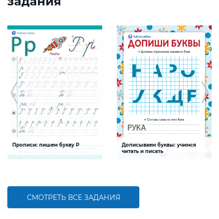
задания
Прописи: пишем букву Р
Дописываем буквы: учимся
читать и писать
Задание будет способствовать
Задание будет способствовать
формированию графо-моторных
формированию навыков чтения и
навыков написания буквы Р
письма
СМОТРЕТЬ ВСЕ ЗАДАНИЯ
БОЛЬШЕ
БОЛЬШЕ