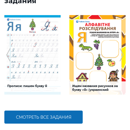
задания
Прописи: пишем букву Я
Ищем названия рисунков на
букву «Я» (украинский
алфавит)
Задание будет способствовать
Задание, поможет ребенку изучить
формированию графо-моторных
буквы украинского алфавита,
навыков написания буквы Я
развивать логическое мышление и
творческие способности
СМОТРЕТЬ ВСЕ ЗАДАНИЯ
БОЛЬШЕ
БОЛЬШЕ