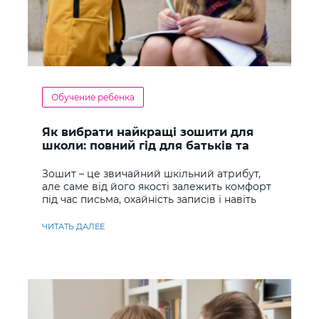
Обучение ребенка
Як вибрати найкращі зошити для
школи: повний гід для батьків та
учнів
Зошит – це звичайний шкільний атрибут,
але саме від його якості залежить комфорт
під час письма, охайність записів і навіть
ставлення до навчання
ЧИТАТЬ ДАЛЕЕ