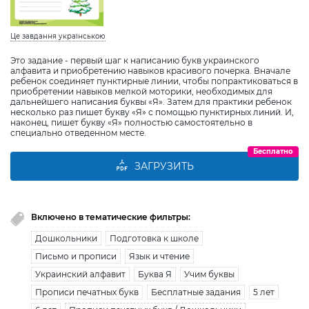
Це завдання українською
Это задание - первый шаг к написанию букв украинского
алфавита и приобретению навыков красивого почерка. Вначале
ребенок соединяет пунктирные линии, чтобы попрактиковаться в
приобретении навыков мелкой моторики, необходимых для
дальнейшего написания буквы «Я». Затем для практики ребенок
несколько раз пишет букву «Я» с помощью пунктирных линий. И,
наконец, пишет букву «Я» полностью самостоятельно в
специально отведенном месте.
Бесплатно
ЗАГРУЗИТЬ
Включено в тематические фильтры:
Дошкольники
Подготовка к школе
Письмо и прописи
Язык и чтение
Украинский алфавит
Буква Я
Учим буквы
Прописи печатных букв
Бесплатные задания
5 лет