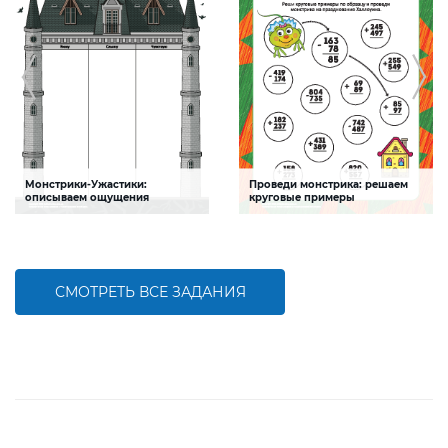
Монстрики-Ужастики:
Проведи монстрика: решаем
описываем ощущения
круговые примеры
Задание будет способствовать
Задание будет способствовать
развитию воображения
формированию математической
компетентности
СМОТРЕТЬ ВСЕ ЗАДАНИЯ
БОЛЬШЕ
БОЛЬШЕ