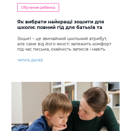
Обучение ребенка
Як вибрати найкращі зошити для
школи: повний гід для батьків та
учнів
Зошит – це звичайний шкільний атрибут,
але саме від його якості залежить комфорт
під час письма, охайність записів і навіть
ставлення до навчання
ЧИТАТЬ ДАЛЕЕ