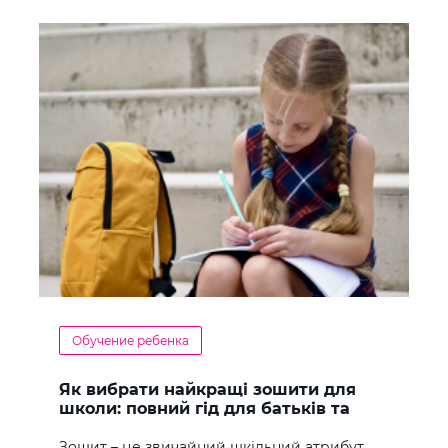
Обучение ребенка
Як вибрати найкращі зошити для
школи: повний гід для батьків та
учнів
Зошит – це звичайний шкільний атрибут,