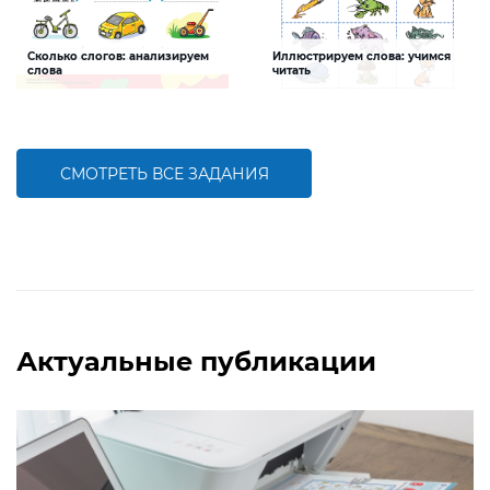
Сколько слогов: анализируем
Иллюстрируем слова: учимся
слова
читать
Задание будет способствовать
Задание направлено на
формированию навыков анализа
формирование умения вдумчиво
звукового состава слова
читать, будет развивать зрительную
память, мелкую моторику рук,
умение вырезать детали по контуру.
СМОТРЕТЬ ВСЕ ЗАДАНИЯ
БОЛЬШЕ
БОЛЬШЕ
Актуальные публикации