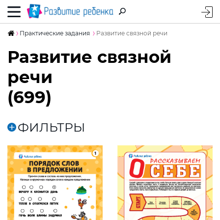
Практические задания
Развитие связной речи
Развитие связной
речи
(699)
ФИЛЬТРЫ