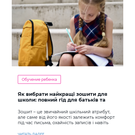
Обучение ребенка
Як вибрати найкращі зошити для
школи: повний гід для батьків та
учнів
Зошит – це звичайний шкільний атрибут,
але саме від його якості залежить комфорт
під час письма, охайність записів і навіть
ставлення до навчання
ЧИТАТЬ ДАЛЕЕ