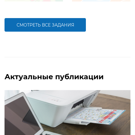
Задание будет способствовать
Задание будет способствовать
формированию навыков устного
формированию математической
счета
компетентности, осознанию
взаимосвязи действий сложения и
вычитания
СМОТРЕТЬ ВСЕ ЗАДАНИЯ
БОЛЬШЕ
БОЛЬШЕ
Актуальные публикации