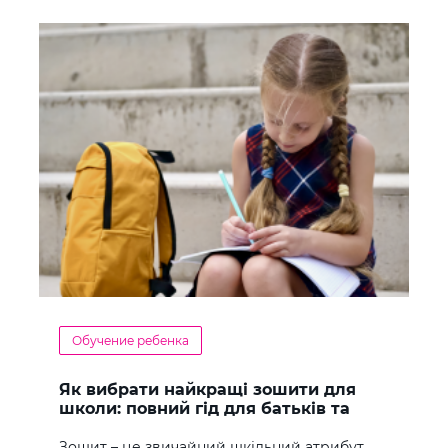
Обучение ребенка
Як вибрати найкращі зошити для
школи: повний гід для батьків та
учнів
Зошит – це звичайний шкільний атрибут,