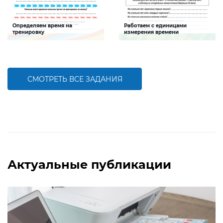
Определяем время на
Работаем с единицами
тренировку
измерения времени
Задание будет способствовать
Задание будет способствовать
формированию математической
формированию математической
компетентности, развитию умения
компетентности,
слагать именованные числа
совершенствованию умения
оперировать единицами измерения
времени
СМОТРЕТЬ ВСЕ ЗАДАНИЯ
БОЛЬШЕ
БОЛЬШЕ
Актуальные публикации