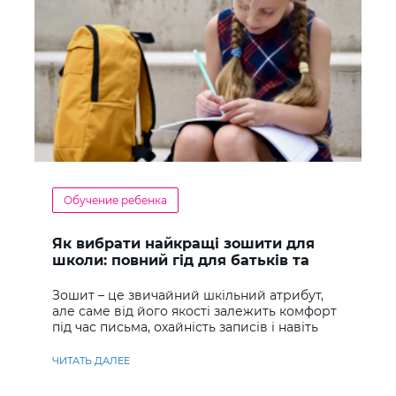
Обучение ребенка
Як вибрати найкращі зошити для
школи: повний гід для батьків та
учнів
Зошит – це звичайний шкільний атрибут,
але саме від його якості залежить комфорт
під час письма, охайність записів і навіть
ставлення до навчання
ЧИТАТЬ ДАЛЕЕ