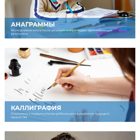
АНАГРАММЫ
Исследования мозга после решения анаграмм дают вдохновляющие
результаты.
КАЛЛИГРАФИЯ
Относитесь к первым успехам ребенка как к фундаменту будущего
творчества.