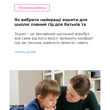
Обучение ребенка
Як вибрати найкращі зошити для
школи: повний гід для батьків та
учнів
Зошит – це звичайний шкільний атрибут,
але саме від його якості залежить комфорт
під час письма, охайність записів і навіть
ставлення до навчання
ЧИТАТЬ ДАЛЕЕ