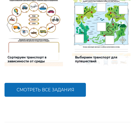
Сортируем транспорт в
Выбираем транспорт для
зависимости от среды
путешествий
движения
Задание будет способствовать
Задание будет способствовать
формированию представления о
расширению знаний о видах
различных видах транспорта и их
транспорта
назначении
СМОТРЕТЬ ВСЕ ЗАДАНИЯ
БОЛЬШЕ
БОЛЬШЕ