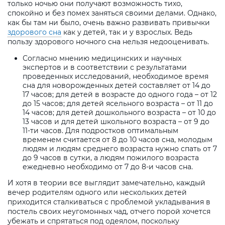
только ночью они получают возможность тихо,
спокойно и без помех заняться своими делами. Однако,
как бы там ни было, очень важно развивать привычки
здорового сна
как у детей, так и у взрослых. Ведь
пользу здорового ночного сна нельзя недооценивать.
Согласно мнению медицинских и научных
экспертов и в соответствии с результатами
проведенных исследований, необходимое время
сна для новорожденных детей составляет от 14 до
17 часов; для детей в возрасте до одного года – от 12
до 15 часов; для детей ясельного возраста – от 11 до
14 часов; для детей дошкольного возраста – от 10 до
13 часов и для детей школьного возраста – от 9 до
11-ти часов. Для подростков оптимальным
временем считается от 8 до 10 часов сна, молодым
людям и людям среднего возраста нужно спать от 7
до 9 часов в сутки, а людям пожилого возраста
ежедневно необходимо от 7 до 8-и часов сна.
И хотя в теории все выглядит замечательно, каждый
вечер родителям одного или нескольких детей
приходится сталкиваться с проблемой укладывания в
постель своих неугомонных чад, отчего порой хочется
убежать и спрятаться под одеялом, поскольку