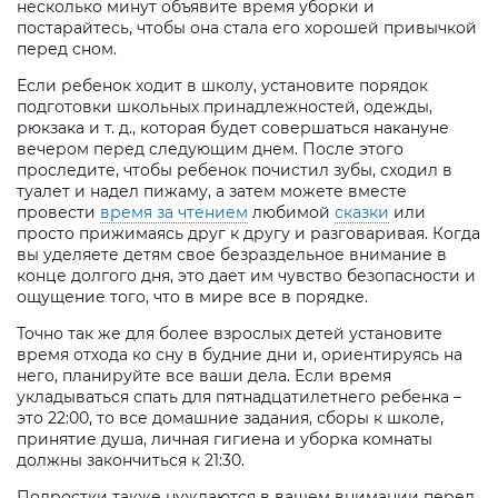
несколько минут объявите время уборки и
постарайтесь, чтобы она стала его хорошей привычкой
перед сном.
Если ребенок ходит в школу, установите порядок
подготовки школьных принадлежностей, одежды,
рюкзака и т. д., которая будет совершаться накануне
вечером перед следующим днем. После этого
проследите, чтобы ребенок почистил зубы, сходил в
туалет и надел пижаму, а затем можете вместе
провести
время за чтением
любимой
сказки
или
просто прижимаясь друг к другу и разговаривая. Когда
вы уделяете детям свое безраздельное внимание в
конце долгого дня, это дает им чувство безопасности и
ощущение того, что в мире все в порядке.
Точно так же для более взрослых детей установите
время отхода ко сну в будние дни и, ориентируясь на
него, планируйте все ваши дела. Если время
укладываться спать для пятнадцатилетнего ребенка –
это 22:00, то все домашние задания, сборы к школе,
принятие душа, личная гигиена и уборка комнаты
должны закончиться к 21:30.
Подростки также нуждаются в вашем внимании перед