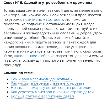
Совет № 5. Сделайте утро особенным временем
То, как ваша семья начинает свой день, не менее важно,
чем хороший ночной сон. Если вся семья просыпается
по утрам с
позитивным настроем
, это помогает
провести на подъеме и остальную часть дня. Когда
члены вашей семьи просыпаются, приветствуйте их
веселыми и жизнерадостными словами «Доброе утро»
и широкой улыбкой. Первым делом обнимайте
каждого из них. Кладите записки в пакет с едой для
своих школьников или неожиданное угощение в
карманы их пиджаков в качестве приятного сюрприза.
Утро,
наполненное любовью
, задаст тон для всей семьи
и заложит основу для мирного выполнения вечерних
процедур.
Ссылки по теме:
Сон и ваш маленький дошкольник
Как уложить ребенка спать в его кровать
Ночные кошмары у детей: советы родителям
Как укротить монстров и ночные страхи детей
Больше статей о воспитании детей