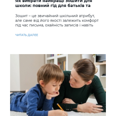
Як вибрати найкращі зошити для
школи: повний гід для батьків та
учнів
Зошит – це звичайний шкільний атрибут,
але саме від його якості залежить комфорт
під час письма, охайність записів і навіть
ставлення до навчання
ЧИТАТЬ ДАЛЕЕ