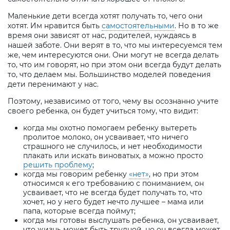
Маленькие дети всегда хотят получать то, чего они
хотят. Им нравится быть
самостоятельными
. Но в то же
время они зависят от нас, родителей, нуждаясь в
нашей заботе. Они верят в то, что мы интересуемся тем
же, чем интересуются они. Они могут не всегда делать
то, что им говорят, но при этом они всегда будут делать
то, что делаем мы. Большинство моделей поведения
дети перенимают у нас.
Поэтому, независимо от того, чему вы осознанно учите
своего ребенка, он будет учиться тому, что видит:
когда мы охотно помогаем ребенку вытереть
пролитое молоко, он усваивает, что ничего
страшного не случилось, и нет необходимости
плакать или искать виноватых, а можно просто
решить проблему
;
когда мы говорим ребенку
«нет»
, но при этом
относимся к его требованию с пониманием, он
усваивает, что не всегда будет получать то, что
хочет, но у него будет нечто лучшее – мама или
папа, которые всегда поймут;
когда мы готовы выслушать ребенка, он усваивает,
что жизнь может быть трудной, но он всегда может