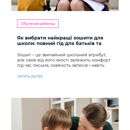
Обучение ребенка
Як вибрати найкращі зошити для
школи: повний гід для батьків та
учнів
Зошит – це звичайний шкільний атрибут,
але саме від його якості залежить комфорт
під час письма, охайність записів і навіть
ставлення до навчання
ЧИТАТЬ ДАЛЕЕ