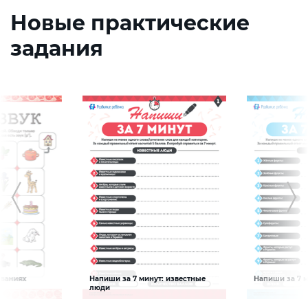
Новые практические
задания
званиях
Напиши за 7 минут: известные
Напиши за 7 м
Словарный запас
Словарный за
люди