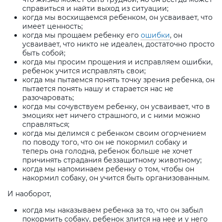
справиться и найти выход из ситуации;
когда мы восхищаемся ребенком, он усваивает, что
имеет ценность;
когда мы прощаем ребенку его
ошибки
, он
усваивает, что никто не идеален, достаточно просто
быть собой;
когда мы просим прощения и исправляем ошибки,
ребенок учится исправлять свои;
когда мы пытаемся понять точку зрения ребенка, он
пытается понять нашу и старается нас не
разочаровать;
когда мы сочувствуем ребенку, он усваивает, что в
эмоциях нет ничего страшного, и с ними можно
справляться;
когда мы делимся с ребенком своим огорчением
по поводу того, что он не покормил собаку и
теперь она голодна, ребенок больше не хочет
причинять страдания беззащитному животному;
когда мы напоминаем ребенку о том, чтобы он
накормил собаку, он учится быть организованным.
И наоборот,
когда мы наказываем ребенка за то, что он забыл
покормить собаку, ребенок злится на нее и у него