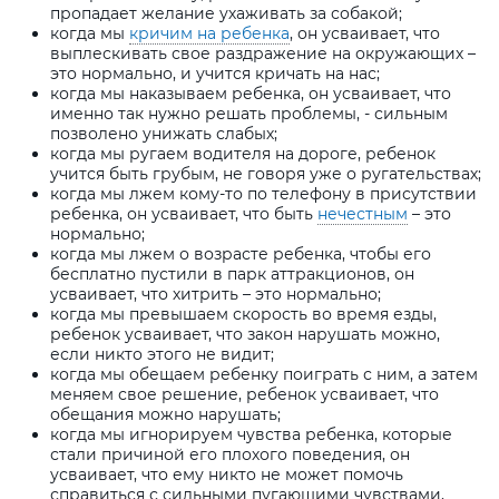
пропадает желание ухаживать за собакой;
когда мы
кричим на ребенка
, он усваивает, что
выплескивать свое раздражение на окружающих –
это нормально, и учится кричать на нас;
когда мы наказываем ребенка, он усваивает, что
именно так нужно решать проблемы, - сильным
позволено унижать слабых;
когда мы ругаем водителя на дороге, ребенок
учится быть грубым, не говоря уже о ругательствах;
когда мы лжем кому-то по телефону в присутствии
ребенка, он усваивает, что быть
нечестным
– это
нормально;
когда мы лжем о возрасте ребенка, чтобы его
бесплатно пустили в парк аттракционов, он
усваивает, что хитрить – это нормально;
когда мы превышаем скорость во время езды,
ребенок усваивает, что закон нарушать можно,
если никто этого не видит;
когда мы обещаем ребенку поиграть с ним, а затем
меняем свое решение, ребенок усваивает, что
обещания можно нарушать;
когда мы игнорируем чувства ребенка, которые
стали причиной его плохого поведения, он
усваивает, что ему никто не может помочь
справиться с сильными пугающими чувствами,