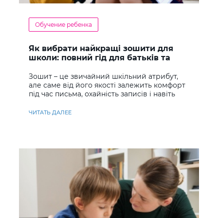
Обучение ребенка
Як вибрати найкращі зошити для
школи: повний гід для батьків та
учнів
Зошит – це звичайний шкільний атрибут,
але саме від його якості залежить комфорт
під час письма, охайність записів і навіть
ставлення до навчання
ЧИТАТЬ ДАЛЕЕ