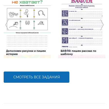
Дополняем рисунки и пишем
ВАФЛЯ: пишем рассказ по
историю
шаблону
Задание будет способствовать
Задание будет способствовать
формированию речевой
формированию речевой
компетентности, развитию умения
компетентности ребенка, развитию
писать истории
связной речи, умения выражать свои
мысли
СМОТРЕТЬ ВСЕ ЗАДАНИЯ
БОЛЬШЕ
БОЛЬШЕ