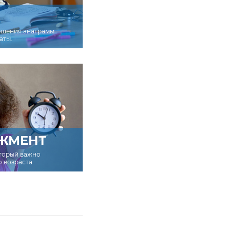
ешения анаграмм
аты.
ЖМЕНТ
оторый важно
о возраста.