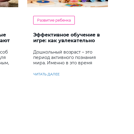
Развитие ребенка
ые
Эффективное обучение в
гают
игре: как увлекательно
кий
развивать логику у
дошкольников
особ
Дошкольный возраст – это
для
период активного познания
ным,
мира. Именно в это время
ребенок учится
анализировать и находить
ЧИТАТЬ ДАЛЕЕ
решения