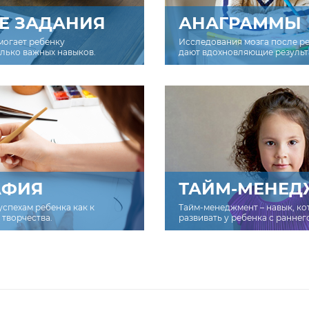
Е ЗАДАНИЯ
АНАГРАММЫ
могает ребенку
Исследования мозга после р
олько важных навыков.
дают вдохновляющие результ
АФИЯ
ТАЙМ-МЕНЕД
успехам ребенка как к
Тайм-менеджмент – навык, к
творчества.
развивать у ребенка с раннег