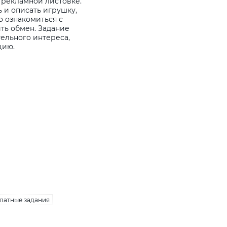
 рекламной листовке.
 и описать игрушку,
о ознакомиться с
ть обмен. Задание
ельного интереса,
цию.
латные задания