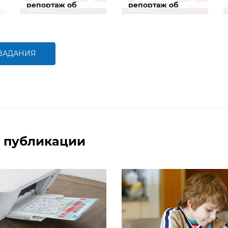
репортаж об
репортаж об
учительнице
учителе
Задание будет
Задание будет
способствовать
способствовать
формированию речевой
формированию речевой
компетентности, развитию
компетентности, развитию
умения писать статью в
умения писать статью в
 ЗАДАНИЯ
газету по шаблону.
газету по шаблону.
БОЛЬШЕ
БОЛЬШЕ
 публикации