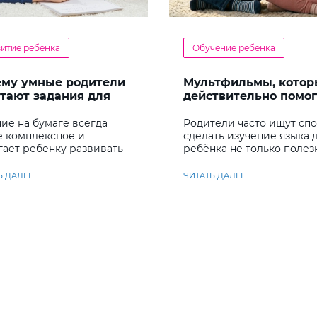
витие ребенка
Обучение ребенка
ему умные родители
Мультфильмы, котор
тают задания для
действительно помо
енка
детям учить английс
ие на бумаге всегда
Родители часто ищут сп
е комплексное и
сделать изучение языка 
гает ребенку развивать
ребёнка не только полез
у несколько важных
но и увлекательным
ков
Ь ДАЛЕЕ
ЧИТАТЬ ДАЛЕЕ