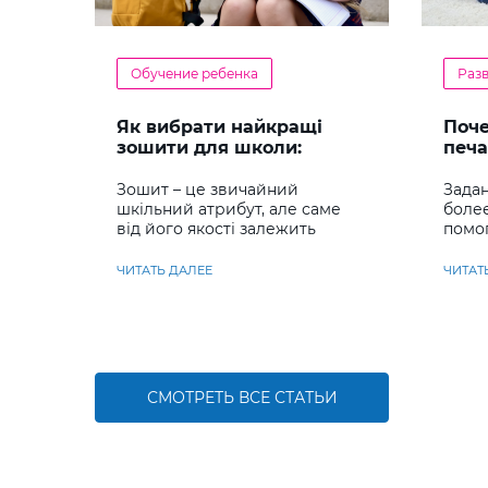
Обучение ребенка
Раз
Як вибрати найкращі
Поч
зошити для школи:
печа
повний гід для батьків та
реб
учнів
Зошит – це звичайний
Задан
шкільний атрибут, але саме
боле
від його якості залежить
помо
комфорт під час письма,
сраз
охайність записів і навіть
навы
ЧИТАТЬ ДАЛЕЕ
ЧИТАТ
ставлення до навчання
СМОТРЕТЬ ВСЕ СТАТЬИ