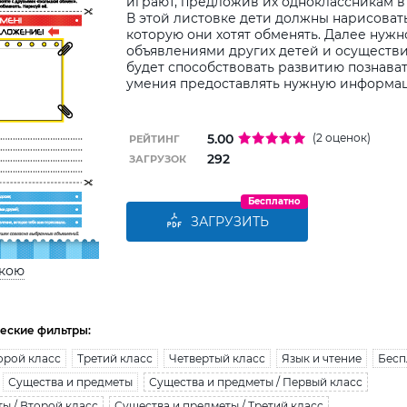
играют, предложив их одноклассникам в
В этой листовке дети должны нарисовать
которую они хотят обменять. Далее нужн
объявлениями других детей и осуществи
будет способствовать развитию познават
умения предоставлять нужную информа
5.00
(2 оценок)
РЕЙТИНГ
292
ЗАГРУЗОК
Бесплатно
ЗАГРУЗИТЬ
ькою
еские фильтры:
орой класс
Третий класс
Четвертый класс
Язык и чтение
Бесп
Существа и предметы
Существа и предметы / Первый класс
ы / Второй класс
Существа и предметы / Третий класс