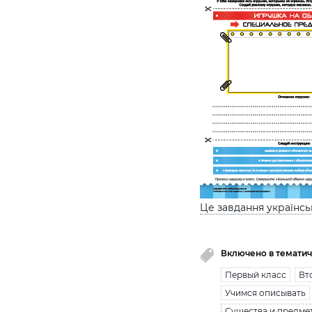
Це завдання українс
Включено в тематич
Первый класс
Вт
Учимся описывать
Существа и предмет