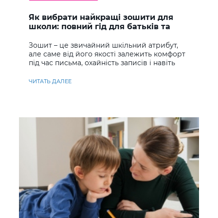
Як вибрати найкращі зошити для
школи: повний гід для батьків та
учнів
Зошит – це звичайний шкільний атрибут,
але саме від його якості залежить комфорт
під час письма, охайність записів і навіть
ставлення до навчання
ЧИТАТЬ ДАЛЕЕ