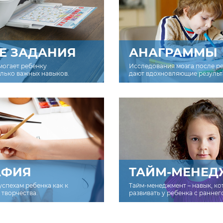
Е ЗАДАНИЯ
АНАГРАММЫ
могает ребенку
Исследования мозга после р
олько важных навыков.
дают вдохновляющие результ
АФИЯ
ТАЙМ-МЕНЕД
успехам ребенка как к
Тайм-менеджмент – навык, к
творчества.
развивать у ребенка с раннег