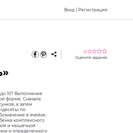
Вход
/
Регистрация
Оцените задание
ь»
 до 10? Выполнение
ной форме. Сначала
унков, а затем
«десять» по
означение в ячейке.
ебенка комплексного
ьной и мышечной
рики и определенного