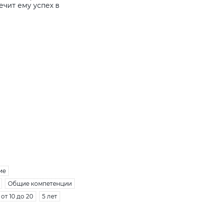
ечит ему успех в
ие
Общие компетенции
от 10 до 20
5 лет