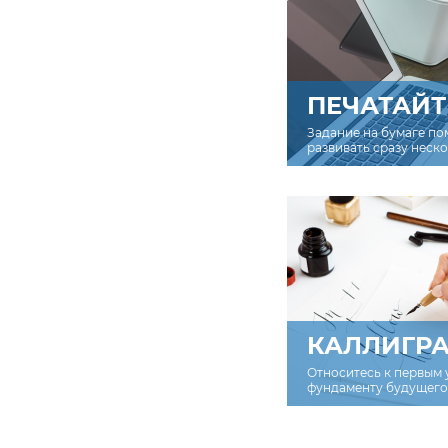
ПЕЧАТАЙТ
Задание на бумаге по
развивать сразу неск
КАЛЛИГР
Относитесь к первым 
фундаменту будущего 