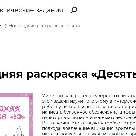
ктические задания
я
Новогодняя раскраска «Десять»
няя раскраска «Десят
Умеет ли ваш ребенок уверенно считать
этой задачи научит его этому в интерес
ребенку нужно посчитать количество рис
написать буквенное обозначение цифры 
пунктирным линиям и математическое об
Выполнение этого задания требует от р
подхода: вовлечение внимания, зрител
памяти, ловкости навыков мелкой мото