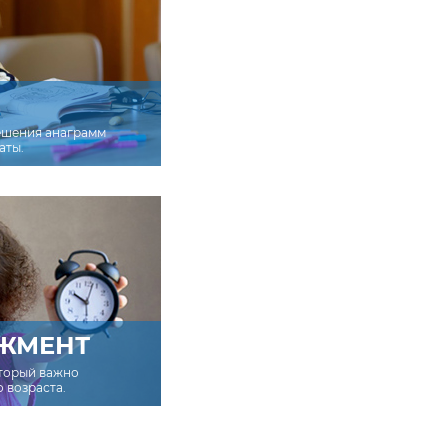
ешения анаграмм
аты.
ЖМЕНТ
оторый важно
о возраста.