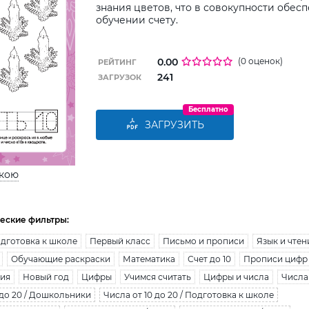
знания цветов, что в совокупности обесп
обучении счету.
0.00
(0 оценок)
РЕЙТИНГ
241
ЗАГРУЗОК
Бесплатно
ЗАГРУЗИТЬ
ькою
еские фильтры:
дготовка к школе
Первый класс
Письмо и прописи
Язык и чтен
Обучающие раскраски
Математика
Счет до 10
Прописи цифр
ния
Новый год
Цифры
Учимся считать
Цифры и числа
Числа 
 до 20 / Дошкольники
Числа от 10 до 20 / Подготовка к школе