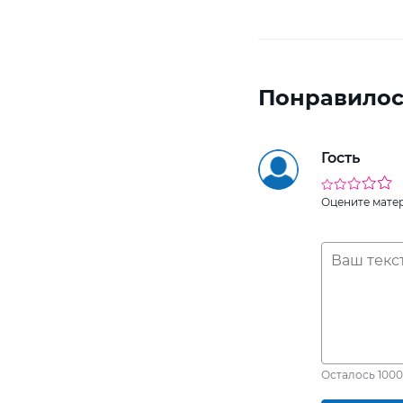
Понравилос
Гость
Оцените мате
Осталось
1000