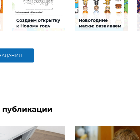
Создаем открытку
Новогодние
к Новому году
маски: развиваем
наблюдательность
Задание, которое поможет
Задание будет
ребенку создать
способствовать развитию
интересную и яркую
наблюдательности
открытку к Новому году
 ЗАДАНИЯ
БОЛЬШЕ
БОЛЬШЕ
 публикации