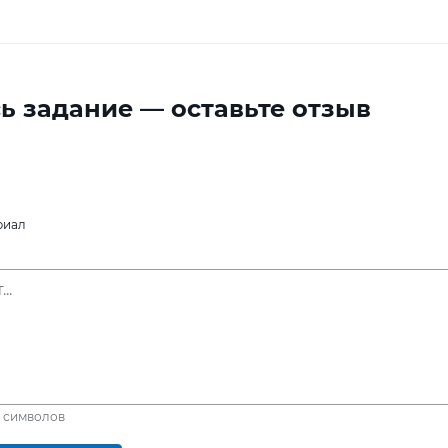
ь задание — оставьте отзыв
риал
символов