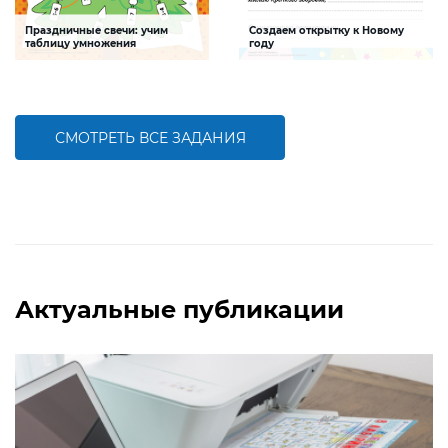
Праздничные свечи: учим
Создаем открытку к Новому
таблицу умножения
году
Задание будет способствовать
Задание, которое поможет ребенку
совершенствованию навыков
создать интересную и яркую
табличного умножения
открытку к Новому году
СМОТРЕТЬ ВСЕ ЗАДАНИЯ
БОЛЬШЕ
БОЛЬШЕ
Актуальные публикации