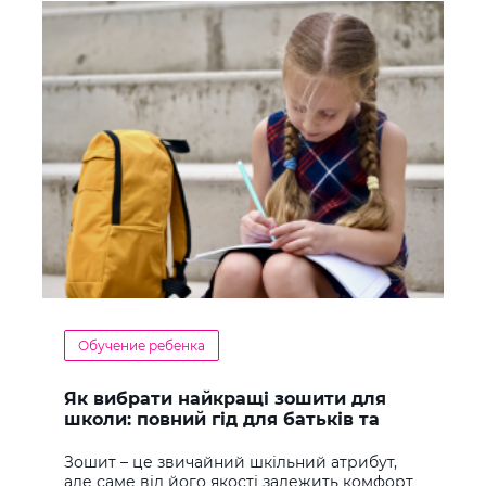
Обучение ребенка
Як вибрати найкращі зошити для
школи: повний гід для батьків та
учнів
Зошит – це звичайний шкільний атрибут,
але саме від його якості залежить комфорт