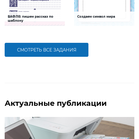
ВАФЛЯ: пишем рассказ по
Создаем символ мира
шаблону
Задание будет способствовать
Задание будет способствовать
формированию речевой
формированию общечеловеческих
компетентности ребенка, развитию
ценностей, социальной и
связной речи, умения выражать свои
гражданской компетентностей
мысли
СМОТРЕТЬ ВСЕ ЗАДАНИЯ
БОЛЬШЕ
БОЛЬШЕ
Актуальные публикации