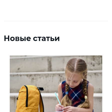
задания каждому ребенку будет предложено вписать
имя и фамилию. Это имя появится в списке
соответствующего теста в вашем профиле, в разделе
«
Мои классы
».
Добавить профиль
ребенка
или
класса
Новые статьи