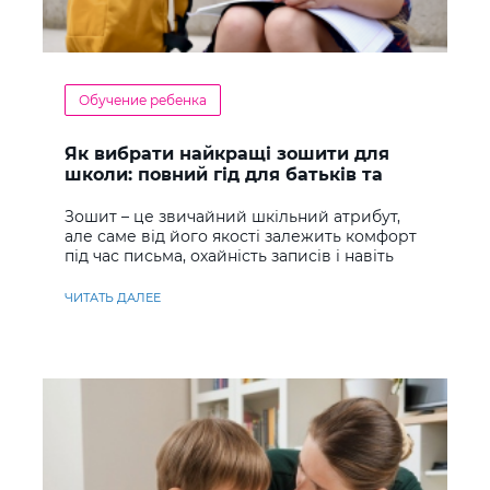
Обучение ребенка
Як вибрати найкращі зошити для
школи: повний гід для батьків та
учнів
Зошит – це звичайний шкільний атрибут,
але саме від його якості залежить комфорт
під час письма, охайність записів і навіть
ставлення до навчання
ЧИТАТЬ ДАЛЕЕ