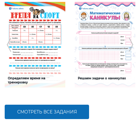
Определяем время на
Решаем задачи о каникулах
тренировку
Задание будет способствовать
Задание будет способствовать
формированию математической
формированию математической
компетентности, развитию умения
компетентности детей,
слагать именованные числа
совершенствованию умения решать
задачи и пользоваться календарем
СМОТРЕТЬ ВСЕ ЗАДАНИЯ
БОЛЬШЕ
БОЛЬШЕ