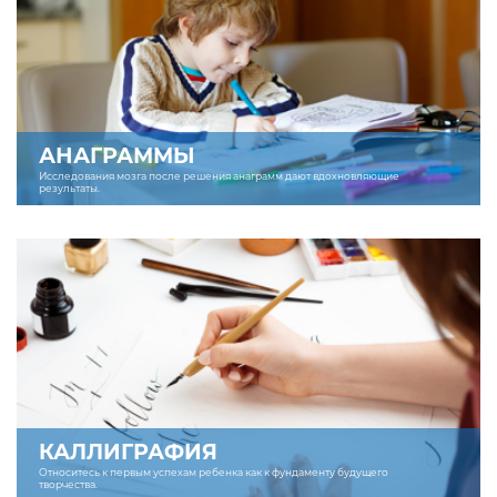
АНАГРАММЫ
Исследования мозга после решения анаграмм дают вдохновляющие
результаты.
КАЛЛИГРАФИЯ
Относитесь к первым успехам ребенка как к фундаменту будущего
творчества.