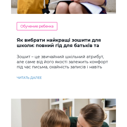
Обучение ребенка
Як вибрати найкращі зошити для
школи: повний гід для батьків та
учнів
Зошит – це звичайний шкільний атрибут,
але саме від його якості залежить комфорт
під час письма, охайність записів і навіть
ставлення до навчання
ЧИТАТЬ ДАЛЕЕ