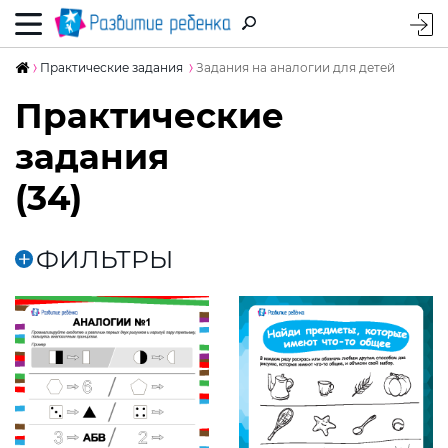
Практические задания
Задания на аналогии для детей
Практические
задания
(34)
ФИЛЬТРЫ