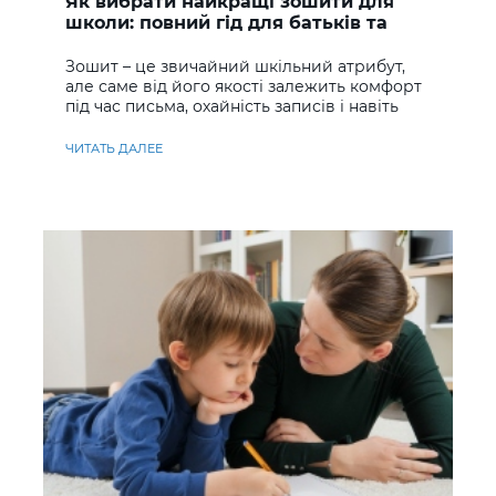
Як вибрати найкращі зошити для
школи: повний гід для батьків та
учнів
Зошит – це звичайний шкільний атрибут,
але саме від його якості залежить комфорт
під час письма, охайність записів і навіть
ставлення до навчання
ЧИТАТЬ ДАЛЕЕ