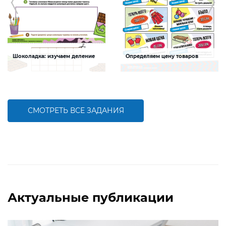
Шоколадка: изучаем деление
Определяем цену товаров
Задание будет способствовать
Задание будет способствовать
формированию навыков деления
формированию математической
компетентности детей, развитию
умения решать задачи на
нахождение дроби от числа
СМОТРЕТЬ ВСЕ ЗАДАНИЯ
БОЛЬШЕ
БОЛЬШЕ
Актуальные публикации