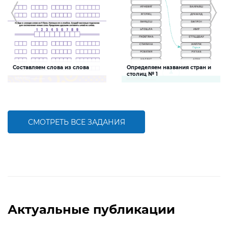
Составляем слова из слова
Определяем названия стран и
столиц № 1
Задание будет способствовать
Задание поможет ребенку развить
формированию речевой
природоведческую и языковую
компетентности детей, развитию
компетенции и логическое
умения соcтавлять и решать
мышление
языковые головоломки
СМОТРЕТЬ ВСЕ ЗАДАНИЯ
БОЛЬШЕ
БОЛЬШЕ
Актуальные публикации