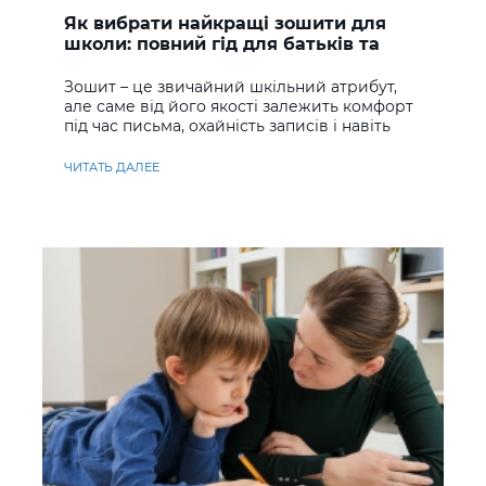
Як вибрати найкращі зошити для
школи: повний гід для батьків та
учнів
Зошит – це звичайний шкільний атрибут,
але саме від його якості залежить комфорт
під час письма, охайність записів і навіть
ставлення до навчання
ЧИТАТЬ ДАЛЕЕ