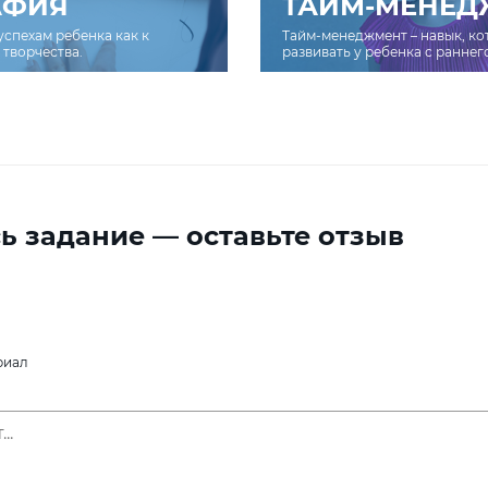
АФИЯ
ТАЙМ-МЕНЕД
успехам ребенка как к
Тайм-менеджмент – навык, к
творчества.
развивать у ребенка с раннег
ь задание — оставьте отзыв
риал