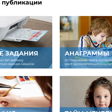
загрузки. Для загрузки получите
 публикации
копируйте ссылку на тест для вашего класса и 
безлимитный доступ.
ред выполнением задания каждому ребенку б
 фамилию. Это имя появится в списке соответс
УЗНАТЬ БОЛЬШЕ
, в разделе «
Мои классы
».
ебенка
или
класса
Е ЗАДАНИЯ
АНАГРАММЫ
могает ребенку
Исследования мозга после р
олько важных навыков.
дают вдохновляющие результ