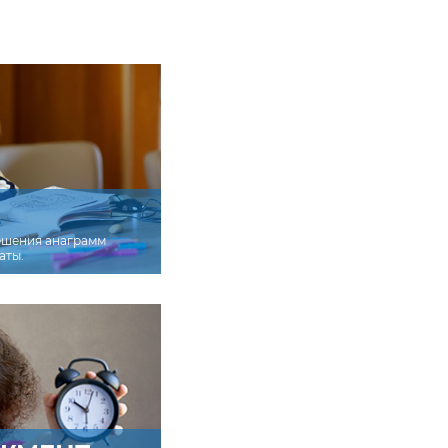
отправляйте
удет предложено
твующего теста в
ешения анаграмм
аты.