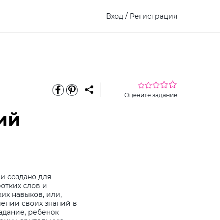
Вход
/
Регистрация
Оцените задание
ий
и создано для
отких слов и
их навыков, или,
лении своих знаний в
адание, ребенок