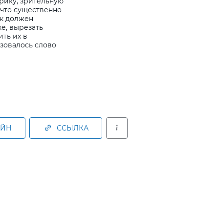
рику, зрительную
 что существенно
ок должен
е, вырезать
ть их в
азовалось слово
АЙН
ССЫЛКА