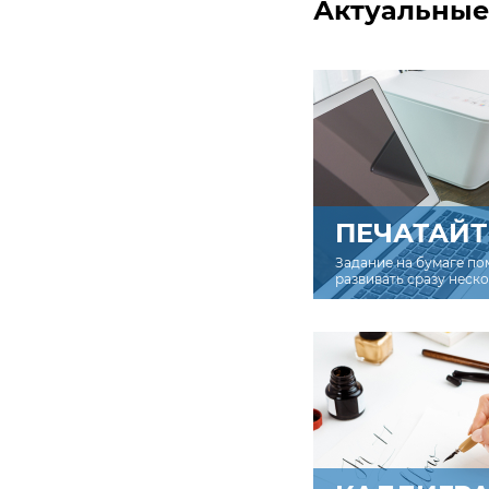
Актуальные
Для класса:
с
учащимся. Пе
вписать имя и
вашем профиле
Добавить профиль
р
ПЕЧАТАЙТ
Задание на бумаге по
развивать сразу неск