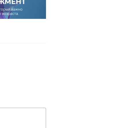
ЖМЕНТ
оторый важно
о возраста.