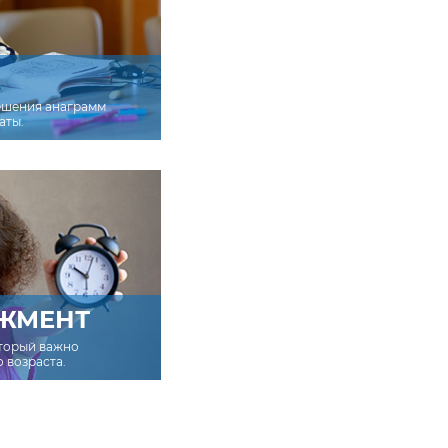
ешения анаграмм
аты.
ЖМЕНТ
оторый важно
о возраста.