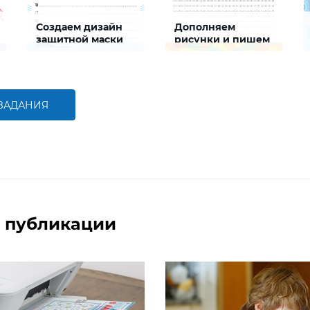
Создаем дизайн
Дополняем
защитной маски
рисунки и пишем
историю
Задание будет
Задание будет
способствовать развитию
способствовать
творческих способностей,
формированию речевой
формированию
компетентности, развитию
здоровьесберегающей
умения писать истории
 ЗАДАНИЯ
компетентности
БОЛЬШЕ
БОЛЬШЕ
 публикации