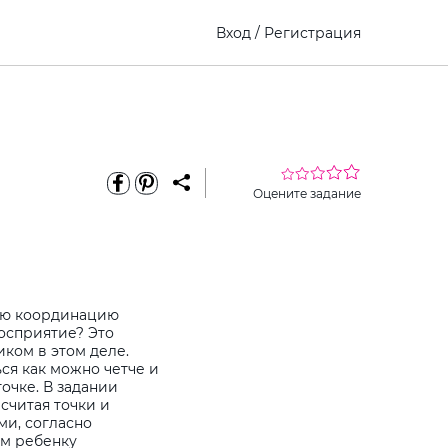
Вход
/
Регистрация
Оцените задание
кую координацию
осприятие? Это
ком в этом деле.
ься как можно четче и
очке. В задании
считая точки и
ми, согласно
ем ребенку