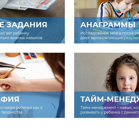
Е ЗАДАНИЯ
АНАГРАММЫ
могает ребенку
Исследования мозга после р
олько важных навыков.
дают вдохновляющие результ
АФИЯ
ТАЙМ-МЕНЕД
успехам ребенка как к
Тайм-менеджмент – навык, к
творчества.
развивать у ребенка с раннег