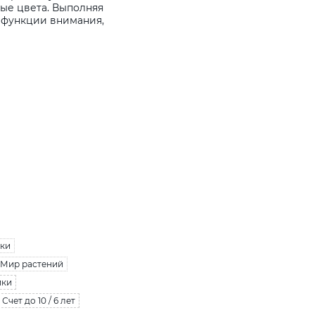
бые цвета. Выполняя
е функции внимания,
ики
Мир растений
ики
Счет до 10 / 6 лет