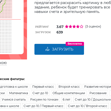
предлагается раскрасить картинку в лю
задание, ребенок будет тренировать вс
навыки счета и зрительную память.
3.67
(3 оценок)
РЕЙТИНГ
639
ЗАГРУЗОК
Бесплатно
ЗАГРУЗИТЬ
ькою
еские фильтры:
дготовка к школе
Первый класс
Второй класс
Развитие мотор
ски
Математика
Счет до 10
Общие компетенции
Рисование
Учимся считать
Рисуем по точкам
6 лет
Счет до 10 / Дошкольн
овка к школе
Счет до 10 / Первый класс
Счет до 10 / Второй класс