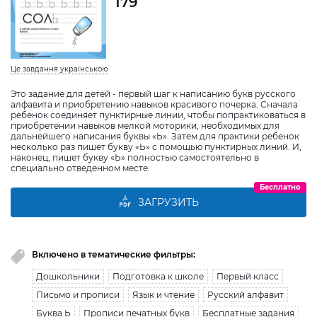
179
Це завдання українською
Это задание для детей - первый шаг к написанию букв русского
алфавита и приобретению навыков красивого почерка. Сначала
ребенок соединяет пунктирные линии, чтобы попрактиковаться в
приобретении навыков мелкой моторики, необходимых для
дальнейшего написания буквы «Ь». Затем для практики ребенок
несколько раз пишет букву «Ь» с помощью пунктирных линий. И,
наконец, пишет букву «Ь» полностью самостоятельно в
специально отведенном месте.
Бесплатно
ЗАГРУЗИТЬ
Включено в тематические фильтры:
Дошкольники
Подготовка к школе
Первый класс
Письмо и прописи
Язык и чтение
Русский алфавит
Буква Ь
Прописи печатных букв
Бесплатные задания