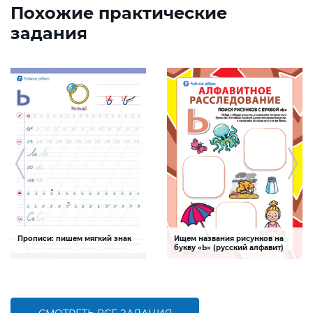
Похожие практические
задания
Прописи: пишем мягкий знак
Ищем названия рисунков на
букву «Ь» (русский алфавит)
Задание будет способствовать
Задание, поможет ребенку изучить
формированию графо-моторных
буквы русского алфавита, развивать
навыков написания мягкого знака
логическое мышление и творческие
способности