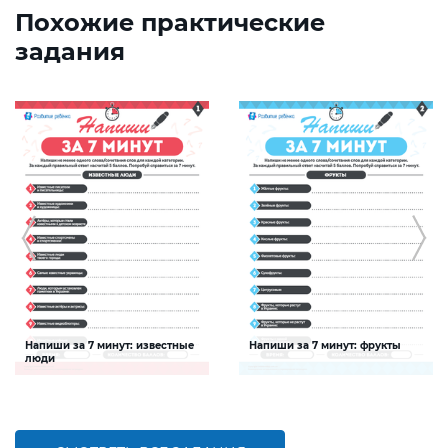
Похожие практические
задания
Напиши за 7 минут: известные
Напиши за 7 минут: фрукты
люди
Задание будет способствовать
Задание будет способствовать
расширению словарного запаса и
расширению словарного запаса и
активизации познавательной
активизации познавательной
деятельности детей
деятельности детей