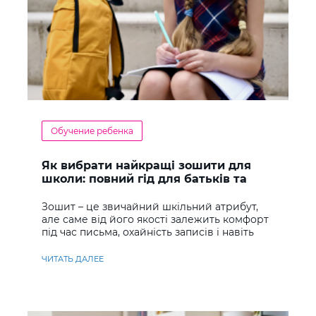
Обучение ребенка
Як вибрати найкращі зошити для
школи: повний гід для батьків та
учнів
Зошит – це звичайний шкільний атрибут,
але саме від його якості залежить комфорт
під час письма, охайність записів і навіть
ставлення до навчання
ЧИТАТЬ ДАЛЕЕ