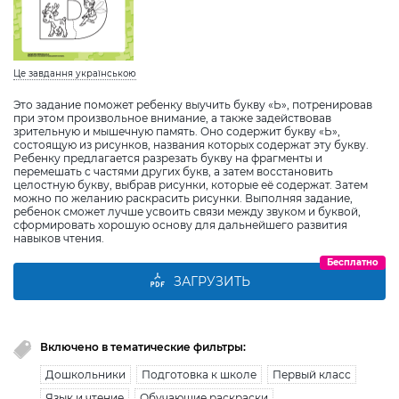
Це завдання українською
Это задание поможет ребенку выучить букву «Ь», потренировав
при этом произвольное внимание, а также задействовав
зрительную и мышечную память. Оно содержит букву «Ь»,
состоящую из рисунков, названия которых содержат эту букву.
Ребенку предлагается разрезать букву на фрагменты и
перемешать с частями других букв, а затем восстановить
целостную букву, выбрав рисунки, которые её содержат. Затем
можно по желанию раскрасить рисунки. Выполняя задание,
ребенок сможет лучше усвоить связи между звуком и буквой,
сформировать хорошую основу для дальнейшего развития
навыков чтения.
Бесплатно
ЗАГРУЗИТЬ
Включено в тематические фильтры:
Дошкольники
Подготовка к школе
Первый класс
Язык и чтение
Обучающие раскраски