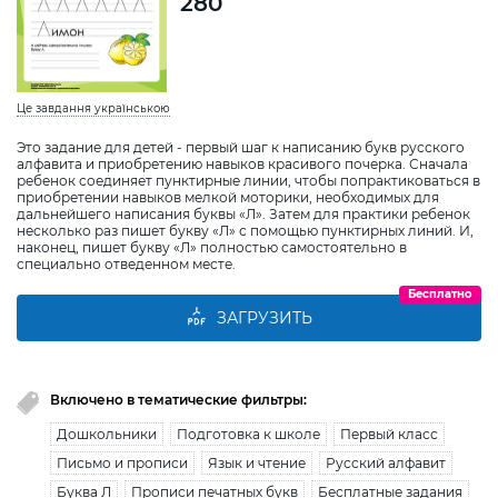
280
Це завдання українською
Это задание для детей - первый шаг к написанию букв русского
алфавита и приобретению навыков красивого почерка. Сначала
ребенок соединяет пунктирные линии, чтобы попрактиковаться в
приобретении навыков мелкой моторики, необходимых для
дальнейшего написания буквы «Л». Затем для практики ребенок
несколько раз пишет букву «Л» с помощью пунктирных линий. И,
наконец, пишет букву «Л» полностью самостоятельно в
специально отведенном месте.
Бесплатно
ЗАГРУЗИТЬ
Включено в тематические фильтры:
Дошкольники
Подготовка к школе
Первый класс
Письмо и прописи
Язык и чтение
Русский алфавит
Буква Л
Прописи печатных букв
Бесплатные задания