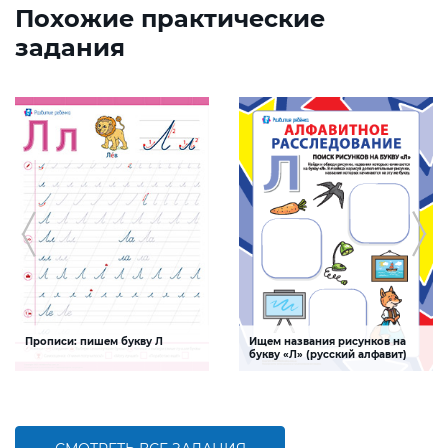
Похожие практические
задания
Прописи: пишем букву Л
Ищем названия рисунков на
букву «Л» (русский алфавит)
Задание будет способствовать
Задание, поможет ребенку изучить
формированию графо-моторных
буквы русского алфавита, развивать
навыков написания буквы Л
логическое мышление и творческие
способности