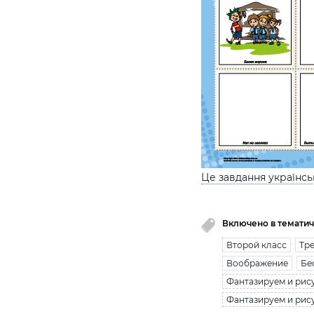
Це завдання українс
Включено в тематич
Второй класс
Тре
Воображение
Бе
Фантазируем и рису
Фантазируем и рису