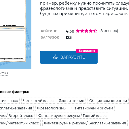
пример, ребенку нужно прочитать след
фразеологизма и представить ситуации,
будет их применить, а потом нарисовать 
4.38
(8 оценок)
РЕЙТИНГ
123
ЗАГРУЗОК
Бесплатно
ЗАГРУЗИТЬ
ькою
еские фильтры:
тий класс
Четвертый класс
Язык и чтение
Общие компетенции
сплатные задания
Фразеологизмы
Фантазируем и рисуем
ем / Второй класс
Фантазируем и рисуем / Третий класс
ем / Четвертый класс
Фантазируем и рисуем / Бесплатные задания