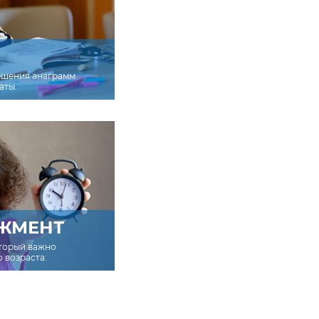
ешения анаграмм
аты.
ЖМЕНТ
оторый важно
о возраста.