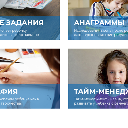
Е ЗАДАНИЯ
АНАГРАММЫ
могает ребенку
Исследования мозга после р
олько важных навыков.
дают вдохновляющие результ
АФИЯ
ТАЙМ-МЕНЕД
успехам ребенка как к
Тайм-менеджмент – навык, к
творчества.
развивать у ребенка с раннег