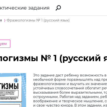
ктические задания
я
Фразеологизмы № 1 (русский язык)
суем
огизмы № 1 (русский 
Это задание даст ребенку возможность 
необычной форме поразмышлять над п
фразеологизмами и выучить их значение
устойчивых словосочетаний обогатит реч
высказывания более выразительными, т
остроумными. Работая над заданием, реб
воображение и творческое мышление, с
и свое чувство юмора. В этом задании, 