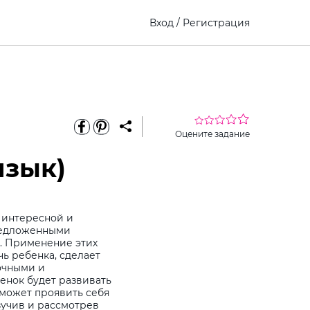
Вход
/
Регистрация
Оцените задание
язык)
в интересной и
редложенными
. Применение этих
ь ребенка, сделает
очными и
енок будет развивать
может проявить себя
изучив и рассмотрев