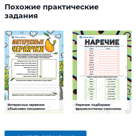
Похожие практические
задания
Интересные червячки:
Наречие: подбираем
объясняем письменно
фразеологизмы-синонимы
Задание будет способствовать
Задание будет способствовать
формированию естественнонаучной
формированию речевой
и речевой компетентности ребенка
компетентности детей