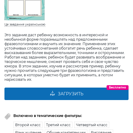
Це завдання українською
Это задание даст ребенку возможность в интересной и
необычной форме поразмышлять над предложенными
фразеологизмами и выучить их значение. Применение этих
устойчивых словосочетаний обогатит речь ребенка, сделает
высказывания более выразительными, точными и остроумными.
Работая над заданием, ребенок будет развивать воображение и
творческое мышление, сможет проявить себя и свое чувство
юмора. В этом задании, изучив и рассмотрев пример, ребенку
нужно прочитать следующие три фразеологизма и представить
ситуации, в которых уместно будет их применить, а потом
нарисовать их.
Бесплатно
ЗАГРУЗИТЬ
Включено в тематические фильтры:
Второй класс
Третий класс
Четвертый класс
Язык и чтение
Общие компетенции
Рисование