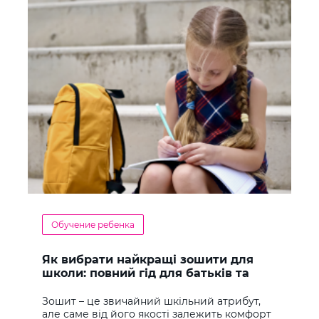
Обучение ребенка
Як вибрати найкращі зошити для
школи: повний гід для батьків та
учнів
Зошит – це звичайний шкільний атрибут,
але саме від його якості залежить комфорт