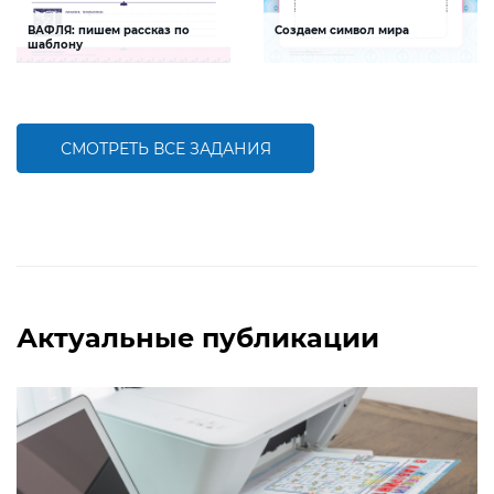
ВАФЛЯ: пишем рассказ по
Создаем символ мира
шаблону
Задание будет способствовать
Задание будет способствовать
формированию речевой
формированию общечеловеческих
компетентности ребенка, развитию
ценностей, социальной и
связной речи, умения выражать свои
гражданской компетентностей
мысли
СМОТРЕТЬ ВСЕ ЗАДАНИЯ
БОЛЬШЕ
БОЛЬШЕ
Актуальные публикации