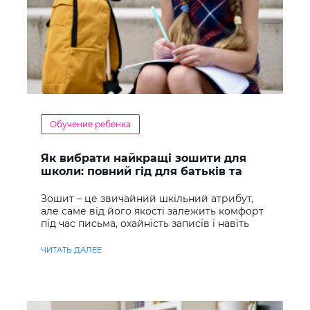
Обучение ребенка
Як вибрати найкращі зошити для
школи: повний гід для батьків та
учнів
Зошит – це звичайний шкільний атрибут,
але саме від його якості залежить комфорт
під час письма, охайність записів і навіть
ставлення до навчання
ЧИТАТЬ ДАЛЕЕ