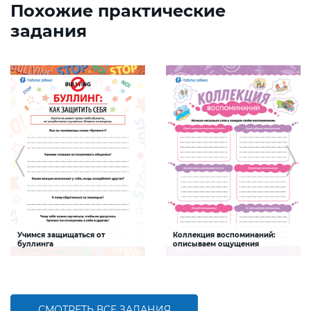
Похожие практические
задания
Учимся защищаться от
Коллекция воспоминаний:
буллинга
описываем ощущения
Задание будет способствовать
Задание будет способствовать
формированию социальной и
формированию речевой
гражданской компетентностей
компетентности и развитию
ребенка, развитию навыков
эмоционального интеллекта детей
ответственного и безопасного
поведения
СМОТРЕТЬ ВСЕ ЗАДАНИЯ