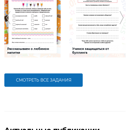
Рассказываем о любимом
Учимся защищаться от
напитке
буллинга
Задание будет способствовать
Задание будет способствовать
формированию
формированию социальной и
здоровьесберегающей
гражданской компетентностей
компетентности, развитию умения
ребенка, развитию навыков
рассказывать о своих предпочтениях
ответственного и безопасного
поведения
СМОТРЕТЬ ВСЕ ЗАДАНИЯ
БОЛЬШЕ
БОЛЬШЕ