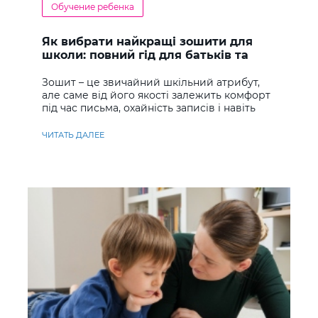
Обучение ребенка
Як вибрати найкращі зошити для
школи: повний гід для батьків та
учнів
Зошит – це звичайний шкільний атрибут,
але саме від його якості залежить комфорт
під час письма, охайність записів і навіть
ставлення до навчання
ЧИТАТЬ ДАЛЕЕ