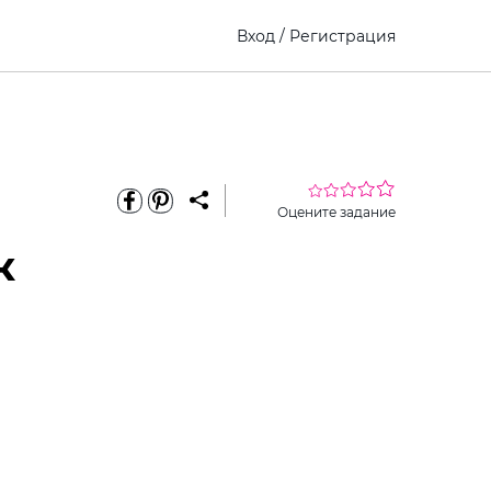
Вход
/
Регистрация
Оцените задание
к
ріть
Виберите
Как это
премиум
ину
ребенка
работает?
доступ