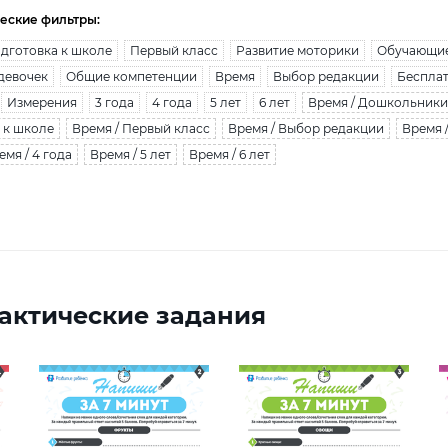
еские фильтры:
дготовка к школе
Первый класс
Развитие моторики
Обучающие
девочек
Общие компетенции
Время
Выбор редакции
Бесплат
Измерения
3 года
4 года
5 лет
6 лет
Время / Дошкольники
 к школе
Время / Первый класс
Время / Выбор редакции
Время 
емя / 4 года
Время / 5 лет
Время / 6 лет
актические задания