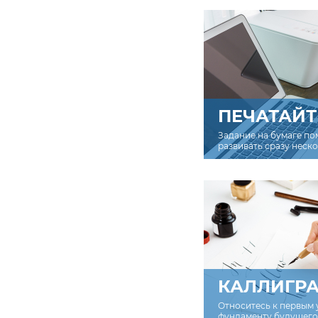
ПЕЧАТАЙТ
Задание на бумаге по
развивать сразу неск
КАЛЛИГР
Относитесь к первым 
фундаменту будущего 