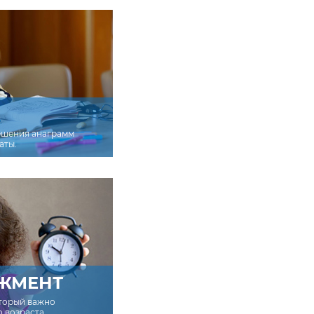
ешения анаграмм
аты.
ЖМЕНТ
оторый важно
о возраста.