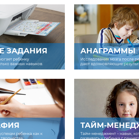
Е ЗАДАНИЯ
АНАГРАММЫ
могает ребенку
Исследования мозга после р
олько важных навыков.
дают вдохновляющие результ
АФИЯ
ТАЙМ-МЕНЕД
успехам ребенка как к
Тайм-менеджмент – навык, к
творчества.
развивать у ребенка с раннег