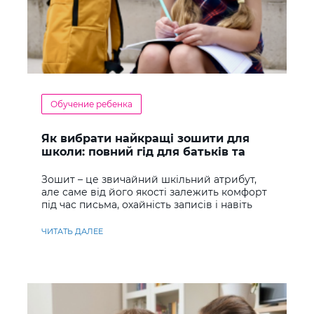
Обучение ребенка
Як вибрати найкращі зошити для
школи: повний гід для батьків та
учнів
Зошит – це звичайний шкільний атрибут,
але саме від його якості залежить комфорт
під час письма, охайність записів і навіть
ставлення до навчання
ЧИТАТЬ ДАЛЕЕ