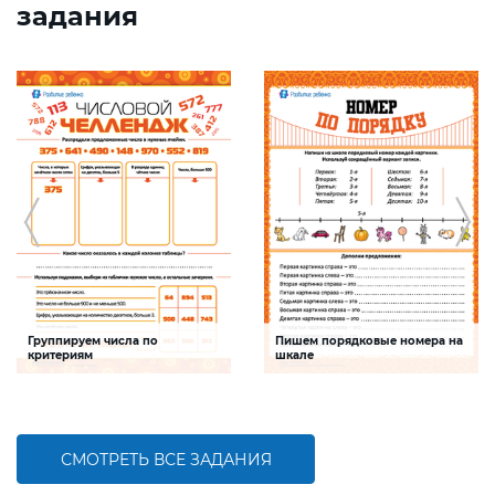
задания
Группируем числа по
Пишем порядковые номера на
критериям
шкале
Задание будет способствовать
Задание будет способствовать
формированию математической
развитию математической и речевой
компетентности, обобщению
компетентностей детей,
знаний о составе трехзначных чисел
совершенствованию умения
работать с числами первого десятка
СМОТРЕТЬ ВСЕ ЗАДАНИЯ
БОЛЬШЕ
БОЛЬШЕ