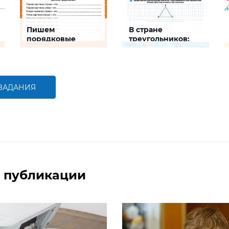
Пишем
В стране
порядковые
треугольников:
номера на шкале
развиваем логику
Задание будет
Задание будет
способствовать развитию
способствовать развитию
математической и
логического мышления
речевой компетентностей
детей,
 ЗАДАНИЯ
совершенствованию
умения работать с
БОЛЬШЕ
БОЛЬШЕ
числами первого десятка
 публикации