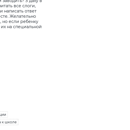
 заводить? З даху в
читать все слоги,
и написать ответ
есте. Желательно
, но если ребенку
ь их на специальной
ции
а к школе