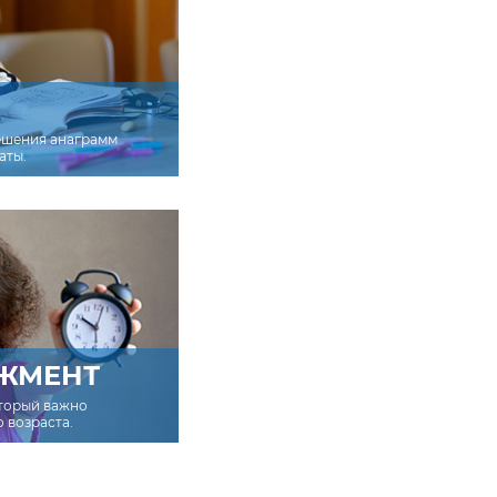
ешения анаграмм
аты.
ЖМЕНТ
оторый важно
о возраста.