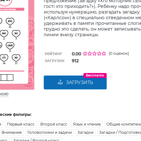
предложение (загадку «Хто моторчик свій
гості хто приходить?»). Ребенку надо про
используя нумерацию, разгадать загадку 
(«Карлсон») в специально отведенном м
удерживать в памяти прочитанные слоги
трудно это сделать, он может записыват
линии внизу страницы.
0.00
(0 оценок)
РЕЙТИНГ
912
ЗАГРУЗОК
Бесплатно
ЗАГРУЗИТЬ
ькою
еские фильтры:
е
Первый класс
Второй класс
Язык и чтение
Общие компетен
Внимание
Головоломки и задачи
Загадки
Загадки / Подготовк
ласс
Загадки / Второй класс