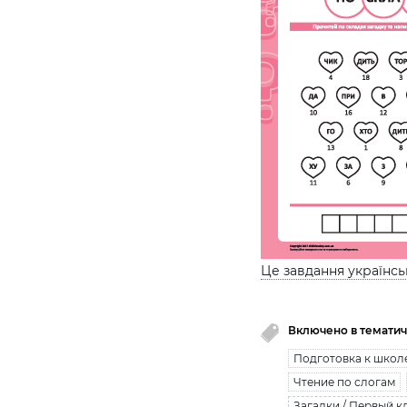
Це завдання українс
Включено в тематич
Подготовка к школ
Чтение по слогам
Загадки / Первый к