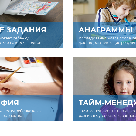
Е ЗАДАНИЯ
АНАГРАММЫ
могает ребенку
Исследования мозга после р
олько важных навыков.
дают вдохновляющие результ
АФИЯ
ТАЙМ-МЕНЕД
успехам ребенка как к
Тайм-менеджмент – навык, к
творчества.
развивать у ребенка с раннег