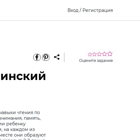
Вход
/
Регистрация
Оцените задание
аинский
навыки чтения по
внимания, память,
ии ребенку
, на каждом из
вместе они образуют