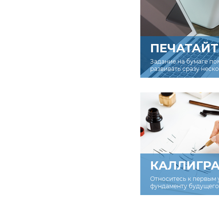
ПЕЧАТАЙТ
Задание на бумаге по
развивать сразу неск
КАЛЛИГР
Относитесь к первым 
фундаменту будущего 