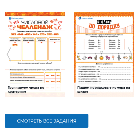
Группируем числа по
Пишем порядковые номера на
критериям
шкале
Задание будет способствовать
Задание будет способствовать
формированию математической
развитию математической и речевой
компетентности, обобщению
компетентностей детей,
знаний о составе трехзначных чисел
совершенствованию умения
работать с числами первого десятка
СМОТРЕТЬ ВСЕ ЗАДАНИЯ
БОЛЬШЕ
БОЛЬШЕ