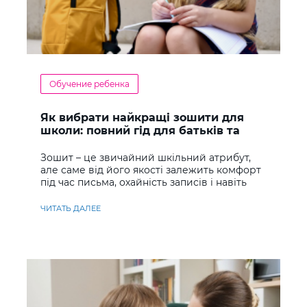
Обучение ребенка
Як вибрати найкращі зошити для
школи: повний гід для батьків та
учнів
Зошит – це звичайний шкільний атрибут,
але саме від його якості залежить комфорт
під час письма, охайність записів і навіть
ставлення до навчання
ЧИТАТЬ ДАЛЕЕ