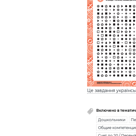
Це завдання українс
Включено в тематич
Дошкольники
Пе
Общие компетенци
Счет до 20 / Первый