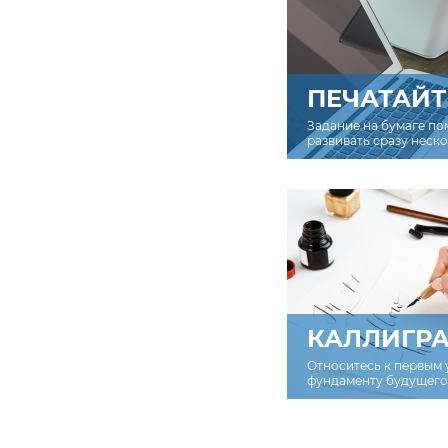
ПЕЧАТАЙТ
Задание на бумаге по
развивать сразу неск
КАЛЛИГР
Относитесь к первым 
фундаменту будущего 