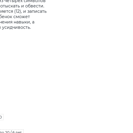
из четырех символов
 отыскать и обвести.
ется (12), и записать
ебенок сможет
чения навыки, а
 усидчивость.
0
до 20 / 6 лет