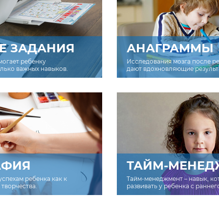
Е ЗАДАНИЯ
АНАГРАММЫ
могает ребенку
Исследования мозга после р
олько важных навыков.
дают вдохновляющие результ
АФИЯ
ТАЙМ-МЕНЕД
успехам ребенка как к
Тайм-менеджмент – навык, к
творчества.
развивать у ребенка с раннег