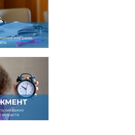
ешения анаграмм
аты.
ЖМЕНТ
оторый важно
о возраста.