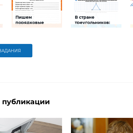
Пишем
В стране
порядковые
треугольников:
номера на шкале
развиваем логику
Задание будет
Задание будет
способствовать развитию
способствовать развитию
математической и
логического мышления
речевой компетентностей
детей,
 ЗАДАНИЯ
совершенствованию
умения работать с
БОЛЬШЕ
БОЛЬШЕ
числами первого десятка
 публикации