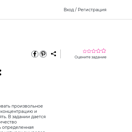
Вход
/
Регистрация
Оцените задание
:
овать произвольное
, концентрацию и
ть. В задании дается
личество
ь определенная