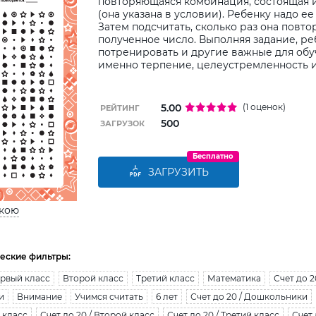
повторяющаяся комбинация, состоящая 
(она указана в условии). Ребенку надо ее
Затем подсчитать, сколько раз она повторя
полученное число. Выполняя задание, р
потренировать и другие важные для обу
именно терпение, целеустремленность и
5.00
(1 оценок)
РЕЙТИНГ
500
ЗАГРУЗОК
Бесплатно
ЗАГРУЗИТЬ
ькою
еские фильтры:
рвый класс
Второй класс
Третий класс
Математика
Счет до 2
и
Внимание
Учимся считать
6 лет
Счет до 20 / Дошкольники
 класс
Счет до 20 / Второй класс
Счет до 20 / Третий класс
Счет 