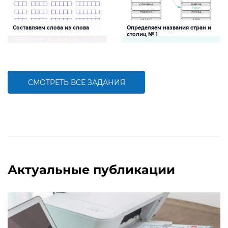
Составляем слова из слова
Определяем названия стран и
столиц № 1
Задание будет способствовать
Задание поможет ребенку развить
формированию речевой
природоведческую и языковую
компетентности детей, развитию
компетенции и логическое
умения соcтавлять и решать
мышление
языковые головоломки
СМОТРЕТЬ ВСЕ ЗАДАНИЯ
БОЛЬШЕ
БОЛЬШЕ
Актуальные публикации