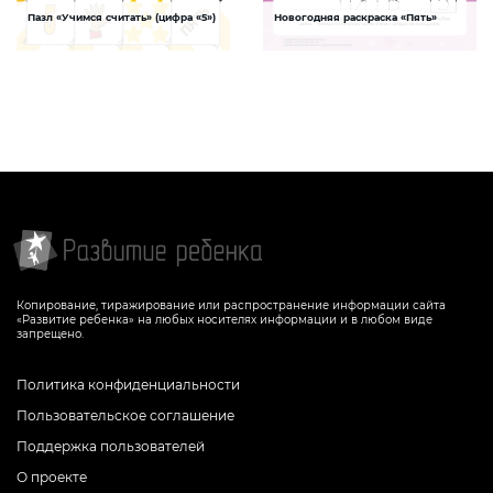
Пазл «Учимся считать» (цифра «5»)
Новогодняя раскраска «Пять»
Цифра и число 5
Цифра и число 5
Задание, которое поможет наглядно
Отличная возможность для ребенка
научить ребенка цифрам и счету,
наглядно запомнить количественное
вовлекая внимание и зрительную
значение цифр и научиться считать
память
СКАЧАТЬ
СКАЧАТЬ
Копирование, тиражирование или распространение информации сайта
«Развитие ребенка» на любых носителях информации и в любом виде
запрещено.
Политика конфиденциальности
Пользовательское соглашение
Поддержка пользователей
О проекте