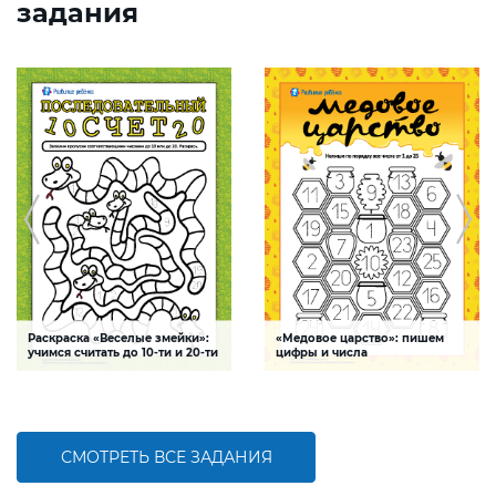
задания
Раскраска «Веселые змейки»:
«Медовое царство»: пишем
учимся считать до 10-ти и 20-ти
цифры и числа
Задание-раскраска поможет
Задание в занимательной форме
ребенку научиться
поможет ребенку научиться писать
последовательному счету до 10-ти и
цифры и числа в пределах от 1 до 25,
20-ти, закрепить навыки написания
потренировать навыки счета,
цифр и развить мелкую моторику
мелкую моторику и внимание
СМОТРЕТЬ ВСЕ ЗАДАНИЯ
БОЛЬШЕ
БОЛЬШЕ