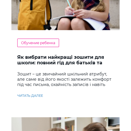
Обучение ребенка
Як вибрати найкращі зошити для
школи: повний гід для батьків та
учнів
Зошит – це звичайний шкільний атрибут,
але саме від його якості залежить комфорт
під час письма, охайність записів і навіть
ставлення до навчання
ЧИТАТЬ ДАЛЕЕ