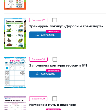
УЗНАТЬ БОЛЬШЕ
задания каждому ребенку будет предложено вписать
имя и фамилию. Это имя появится в списке
соответствующего теста в вашем профиле, в разделе
«
Мои классы
».
Задание 27
Тренируем логику: «Дороги и транспорт»
Добавить профиль
ребенка
или
класса
Бесплатно
ЗАГРУЗИТЬ
Задание 28
Заполняем контуры узорами №1
Бесплатно
ЗАГРУЗИТЬ
Задание 29
Измеряем путь к водопою